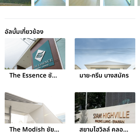
อัลบั้มเกี่ยวข้อง
The Essence ชัยพฤกษ์-วงแหวน
มาย-กรีน บางสมัคร
The Modish ชัยพฤกษ์-วงแหวน
สยามไฮวิลล์ คลองหลวง-เอราวัณ