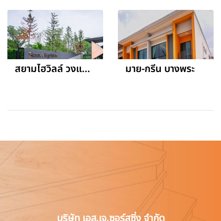
สยามไฮวิลล์ วงแหวนธัญญะ
มาย-กรีน บางพระ
บริษัท เอส.เจ.ซอร์สซิ่ง จำกัด