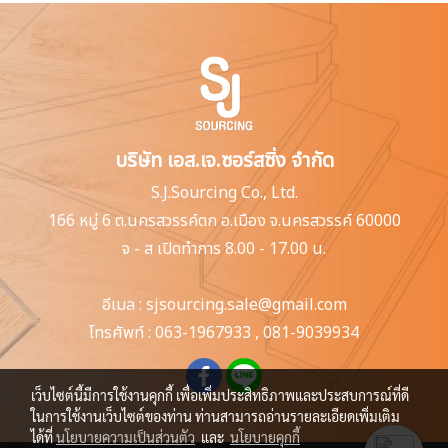
บริษัท เอส.เจ.ซอร์สซิ่ง จำกัด
S.J.Sourcing Co., Ltd.
166 หมู่ 6 ต.นครสวรรค์ตก
อ.เมือง จ.นครสวรรค์ 60000
จ - ส เปิดทำการ 8.00 - 17.00 น.
อีเมล :
sjsourcing.sale@gmail.com
โทรศัพท์ :
063-1967933
,
081-9039934
เว็บไซต์นี้มีการใช้งานคุกกี้ เพื่อเพิ่มประสิทธิภาพและประสบการณ์ที่ดี
ในการใช้งานเว็บไซต์ของท่าน ท่านสามารถอ่านรายละเอียดเพิ่มเติม
ได้ที่
นโยบายความเป็นส่วนตัว
และ
นโยบายคุกกี้