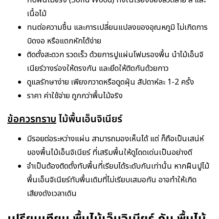
กับพื้นไม้จริง (Solid Wood) ทั้งในเรื่องของลวดลาย สี และ
เนื้อไม้
ทนต่อความชื้น และการเปลี่ยนแปลงของอุณหภูมิ ไม่เกิดการ
บิดงอ หรือแตกหักได้ง่าย
ติดตั้งสะดวก รวดเร็ว ด้วยการปูแผ่นโฟมรองพื้น นำไม้เอ็นจิ
เนียร์วางร่องให้ตรงกัน และยึดให้ติดกันด้วยกาว
ดูแลรักษาง่าย เพียงกวาดหรือดูดฝุ่น สัปดาห์ละ 1-2 ครั้ง
ราคา ค่าใช้จ่าย ถูกกว่าพื้นไม้จริง
ข้อควรทราบ
ไม้พื้นเอ็นจิเนียร์
มีรอยต่อระหว่างแผ่น สามารถมองเห็นได้ แต่ ก็ถือเป็นเสน่ห์
ของพื้นไม้เอ็นจิเนียร์ ที่เสริมพื้นให้ดูโดดเด่นเป็นอย่างดี
จำเป็นต้องติดตั้งทับพื้นที่เรียบได้ระดับกันเท่านั้น หากฝืนปูไม้
พื้นเอ็นจิเนียร์ทับพื้นเดิมที่ไม่เรียบเสมอกัน อาจทำให้เกิด
เสียงดังเวลาเดิน