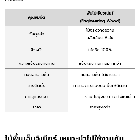
พื้นไม้เอ็นจิเนียร์
คุณสมบัติ
(Engineering Wood)
ไม้จริงวางขวาง
วัสดุหลัก
สลับเสี้ยน 9 ชั้น
ผิวหน้า
ไม้จริง 100%
ความแข็งแรงทนทาน
แข็งแรง ทนทานมากกว่า
ทนต่อความชื้น
ทนความชื้น ได้นานกว่า
การติดตั้ง
ทากาวตรงร่องต่อ ยึดให้ติดกัน
การดูแลรักษา
ง่าย ไม่ยุ่งยาก แต่
ไม่แนะนำ
ให้ข
ราคา
ราคาสูงกว่า
ไม้พื้นเอ็นจิเนียร์ เหมาะนำไปใช้งานกับ