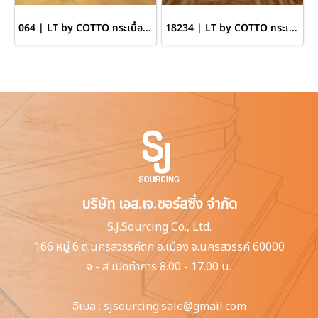
064 | LT by COTTO กระเบื้องยางลายก้างปลา หนา 7 มม. สี LAVELA OAK
18234 | LT by COTTO กระเบื้องยางลายก้างปลา หนา 4 มม. สี LITTLE OAK
บริษัท เอส.เจ.ซอร์สซิ่ง จำกัด
S.J.Sourcing Co., Ltd.
166 หมู่ 6 ต.นครสวรรค์ตก
อ.เมือง จ.นครสวรรค์ 60000
จ - ส เปิดทำการ 8.00 - 17.00 น.
อีเมล :
sjsourcing.sale@gmail.com