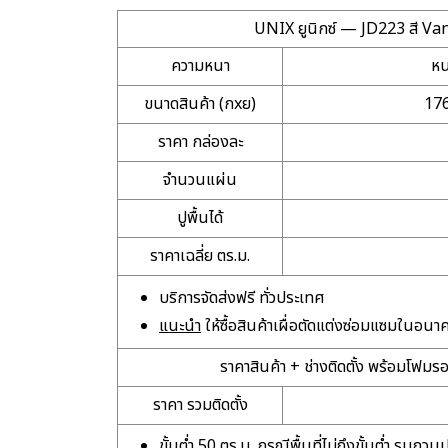
UNIX ยูนิกซ์ — JD223 สี Van
ความหนา
หน
ขนาดสินค้า (กxย)
176
ราคา กล่องละ
จำนวนแผ่น
ปูพื้นได้
ราคาเฉลี่ย ตร.ม.
บริการจัดส่งฟรี ทั่วประเทศ
แนะนำ
ให้ซื้อสินค้าเผื่อตัดแต่งซ่อมแซมในอน
ราคาสินค้า + ช่างติดตั้ง พร้อมโฟมร
ราคา รวมติดตั้ง
ขั้นต่ำ 50 ตร.ม. กรณีพื้นที่
ไม่ถึงขั้นต่ำ
รบกวนปร