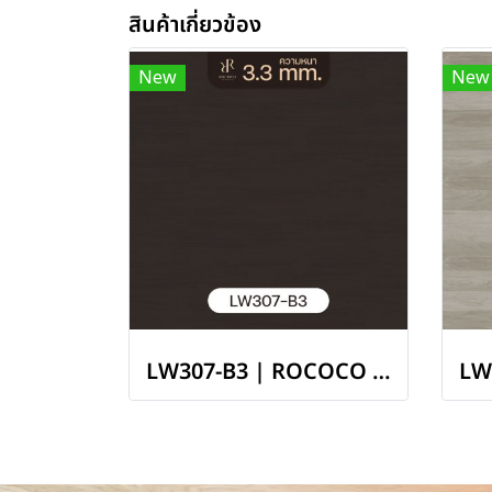
สินค้าเกี่ยวข้อง
New
New
LW307-B3 | ROCOCO พื้นไวนิล LVT หนา 3.3 มม. รุ่น RIVIERA