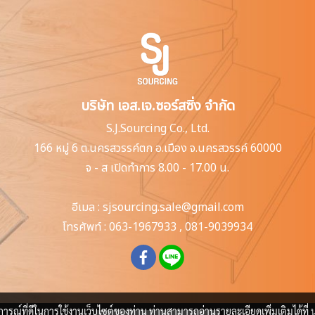
บริษัท เอส.เจ.ซอร์สซิ่ง จำกัด
S.J.Sourcing Co., Ltd.
166 หมู่ 6 ต.นครสวรรค์ตก
อ.เมือง จ.นครสวรรค์ 60000
จ - ส เปิดทำการ 8.00 - 17.00 น.
อีเมล :
sjsourcing.sale@gmail.com
โทรศัพท์ :
063-1967933
,
081-9039934
บการณ์ที่ดีในการใช้งานเว็บไซต์ของท่าน ท่านสามารถอ่านรายละเอียดเพิ่มเติมได้ที่