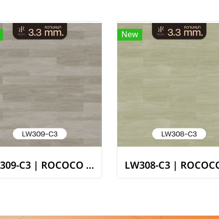
New
LW309-C3 | ROCOCO พื้นไวนิล LVT หนา 3.3 มม. รุ่น RIVIERA