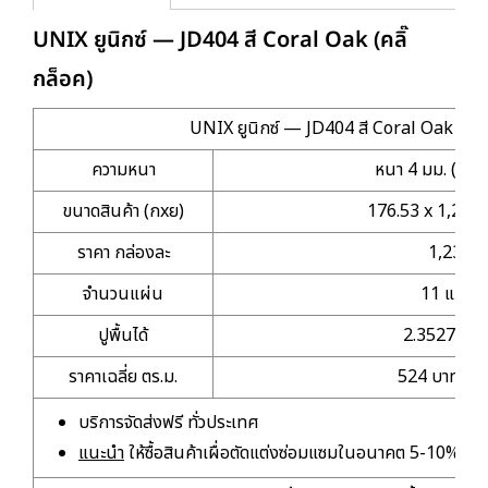
UNIX ยูนิกซ์ — JD404 สี Coral Oak (คลิ๊
กล็อค)
UNIX ยูนิกซ์ — JD404 สี Coral Oak (คลิ๊
ความหนา
หนา 4 มม. (คลิ๊
ขนาดสินค้า (กxย)
176.53 x 1,211.
ราคา กล่องละ
1,233
จำนวนแผ่น
11 แผ่น
ปูพื้นได้
2.3527 ตร.ม
ราคาเฉลี่ย ตร.ม.
524 บาท/ตร.
บริการจัดส่งฟรี ทั่วประเทศ
แนะนำ
ให้ซื้อสินค้าเผื่อตัดแต่งซ่อมแซมในอนาคต 5-10%