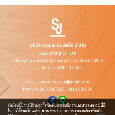
บริษัท เอส.เจ.ซอร์สซิ่ง จำกัด
S.J.Sourcing Co., Ltd.
166 หมู่ 6 ต.นครสวรรค์ตก
อ.เมือง จ.นครสวรรค์ 60000
จ - ส เปิดทำการ 8.00 - 17.00 น.
อีเมล :
sjsourcing.sale@gmail.com
โทรศัพท์ :
063-1967933
,
081-9039934
เว็บไซต์นี้มีการใช้งานคุกกี้ เพื่อเพิ่มประสิทธิภาพและประสบการณ์ที่ดี
ในการใช้งานเว็บไซต์ของท่าน ท่านสามารถอ่านรายละเอียดเพิ่มเติม