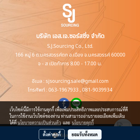
บริษัท เอส.เจ.ซอร์สซิ่ง จำกัด
S.J.Sourcing Co., Ltd.
166 หมู่ 6 ต.นครสวรรค์ตก
อ.เมือง จ.นครสวรรค์ 60000
จ - ส เปิดทำการ 8.00 - 17.00 น.
อีเมล :
sjsourcing.sale@gmail.com
โทรศัพท์ :
063-1967933
,
081-9039934
เว็บไซต์นี้มีการใช้งานคุกกี้ เพื่อเพิ่มประสิทธิภาพและประสบการณ์ที่ดี
ในการใช้งานเว็บไซต์ของท่าน ท่านสามารถอ่านรายละเอียดเพิ่มเติม
ได้ที่
นโยบายความเป็นส่วนตัว
และ
นโยบายคุกกี้
ผู้เข้าชมวันนี้
1,519
ตั้งค่าคุกกี้
ยอมรับทั้งหมด
Message Us