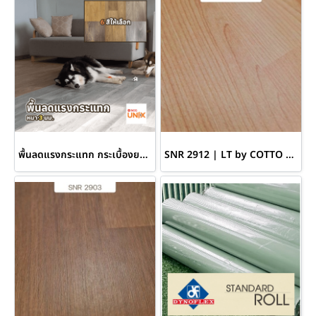
พื้นลดแรงกระแทก กระเบื้องยางแบบม้วน ความหนา 2.6 มม. ยี่ห้อ UNIX by SCG
SNR 2912 | LT by COTTO กระเบื้องยางแบบม้วน หนา 4.5 มม. รุ่น Soft+