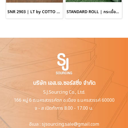
SNR 2903 | LT by COTTO กระเบื้องยางแบบม้วน หนา 4.5 มม. รุ่น Soft+
STANDARD ROLL | กระเบื้องยางสีพื้นแบบม้วน ความยาว 10 เมตร
บริษัท เอส.เจ.ซอร์สซิ่ง จำกัด
S.J.Sourcing Co., Ltd.
166 หมู่ 6 ต.นครสวรรค์ตก
อ.เมือง จ.นครสวรรค์ 60000
จ - ส เปิดทำการ 8.00 - 17.00 น.
อีเมล :
sjsourcing.sale@gmail.com