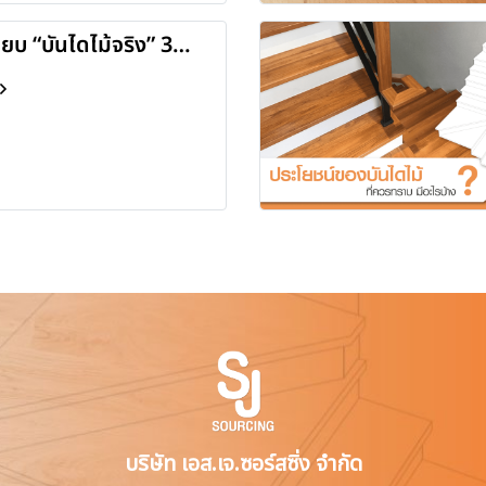
ียบ “บันไดไม้จริง” 3
ิยมใช้ในปัจจุบัน
บริษัท เอส.เจ.ซอร์สซิ่ง จำกัด