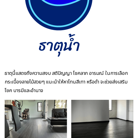
ธาตุนี้แสดงถึงความสงบ สติปัญญา โชคลาภ อารมณ์ ในการเลือก
กระเบื้องลายไม้สวยๆ แนะนำให้หาโทนสีเทา หรือดำ จะช่วยส่งเสริม
โชค บารมีและอำนาจ