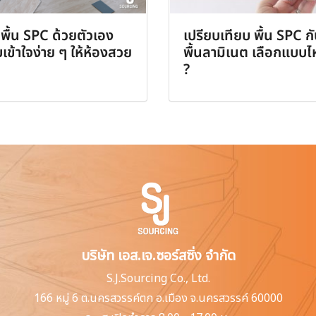
ปูพื้น SPC ด้วยตัวเอง
เปรียบเทียบ พื้น SPC ก
เข้าใจง่าย ๆ ให้ห้องสวย
พื้นลามิเนต เลือกแบบไ
?
บริษัท เอส.เจ.ซอร์สซิ่ง จำกัด
S.J.Sourcing Co., Ltd.
166 หมู่ 6 ต.นครสวรรค์ตก
อ.เมือง จ.นครสวรรค์ 60000