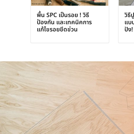
พื้น SPC เป็นรอย ! วิธี
วิธี
ป้องกัน และเทคนิคการ
แบบ
แก้ไขรอยขีดข่วน
ปัง!