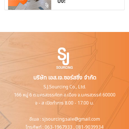
ปัง!
บริษัท เอส.เจ.ซอร์สซิ่ง จำกัด
S.J.Sourcing Co., Ltd.
166 หมู่ 6 ต.นครสวรรค์ตก
อ.เมือง จ.นครสวรรค์ 60000
จ - ส เปิดทำการ 8.00 - 17.00 น.
อีเมล :
sjsourcing.sale@gmail.com
โทรศัพท์ :
063-1967933
,
081-9039934