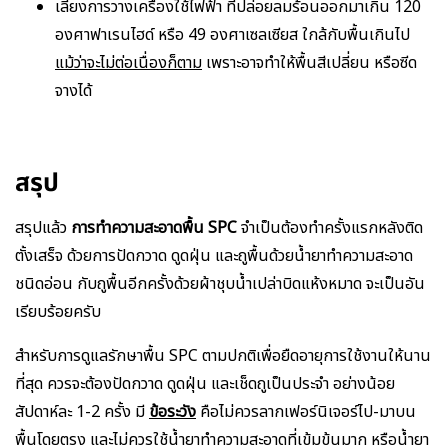
เลี่ยงการวางเครื่องใช้ไฟฟ้า ที่ปล่อยลมร้อนออกมาเกิน 120
องศาฟาเรนไฮด์ หรือ 49 องศาเซลเซียส ใกล้กับพื้นเกินไป
แม้ว่าจะไม่ต่อเนื่องก็ตาม
เพราะอาจทำให้พื้นสีเปลี่ยน หรือซีด
จางได้
สรุป
สรุปแล้ว
การทำความสะอาดพื้น SPC
จำเป็นต้องทำครั้งแรกหลังติด
ตั้งเสร็จ ด้วยการปัดกวาด ดูดฝุ่น และถูพื้นด้วยน้ำยาทำความสะอาด
ชนิดอ่อน กับถูพื้นอีกครั้งด้วยผ้าชุบน้ำเปล่าบิดแห้งหมาด จะเป็นอัน
เรียบร้อยครับ
สำหรับการดูแลรักษาพื้น SPC ตามปกติเพื่อยืดอายุการใช้งานให้นาน
ที่สุด ควรจะต้องปัดกวาด ดูดฝุ่น และเช็ดถูเป็นประจำ อย่างน้อย
สัปดาห์ละ 1-2 ครั้ง มี
ข้อระวัง
คือไม่ควรลากเฟอร์นิเจอร์ไป-มาบน
พื้นโดยตรง และไม่ควรใช้น้ำยาทำความสะอาดที่เข้มข้นมาก หรือน้ำยา